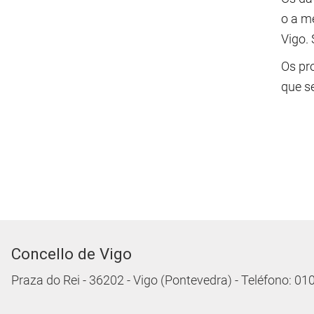
o a m
Vigo.
Os pr
que se
Concello de Vigo
Praza do Rei - 36202 - Vigo (Pontevedra) - Teléfono: 0