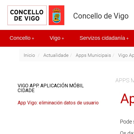
Concello de Vigo
Concello
Vigo
Servizos cidadanía
+
+
+
Inicio
Actualidade
Apps Municipais
Vigo Ap
APPS M
VIGO APP. APLICACIÓN MÓBIL
CIDADE
Ap
App Vigo: eliminación datos de usuario
Pode s
Os da