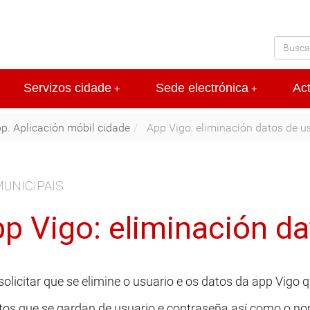
Servizos cidade
Sede electrónica
Ac
+
+
p. Aplicación móbil cidade
App Vigo: eliminación datos de u
UNICIPAIS
p Vigo: eliminación da
olicitar que se elimine o usuario e os datos da app Vigo 
tos que se gardan de usuario e contraseña así como o no