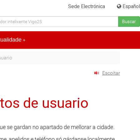
Sede Electrónica
|
Español
Buscar
tualidade
+
suario
Escoitar
tos de usuario
que se gardan no apartado de mellorar a cidade.
me, apelidos e teléfono só gárdanse localmente