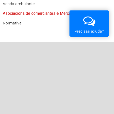
Venda ambulante
Asociacións de comerciantes e Mercados
Normativa
Precisas axuda?
Concello de Vigo
Praza do Rei - 36202 - Vigo (Pontevedra) - Teléfono:
010 - 986810100
Servizos da Sede Electrónica
Procedementos: Trámites e Impresos