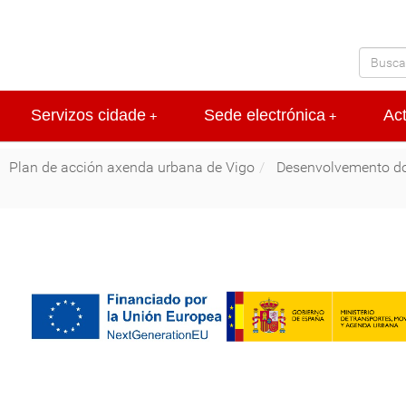
Servizos cidade
Sede electrónica
Ac
+
+
Plan de acción axenda urbana de Vigo
Desenvolvemento do