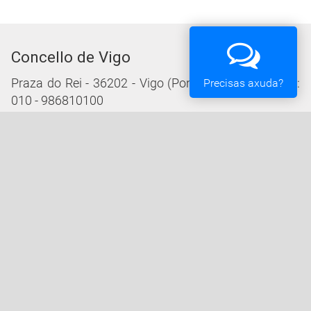
Concello de Vigo
Praza do Rei - 36202 - Vigo (Pontevedra) - Teléfono:
Precisas axuda?
010 - 986810100
Servizos da Sede Electrónica
Procedementos: Trámites e Impresos
Carpeta Cidadá
Taboleiro de Edictos e Anuncios
Ofertas de Emprego
Perfil de Contratante
Actas e acordos