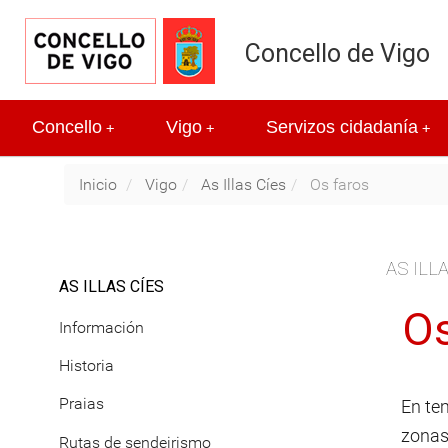
Concello de Vigo
Concello
Vigo
Servizos cidadanía
+
+
+
Inicio
Vigo
As Illas Cíes
Os faros
AS ILL
AS ILLAS CÍES
Os
Información
Historia
Praias
En te
zonas
Rutas de sendeirismo