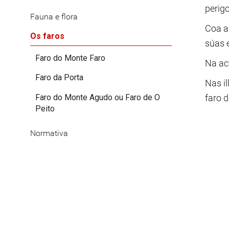
perig
Fauna e flora
Coa a
Os faros
súas 
Faro do Monte Faro
Na act
Faro da Porta
Nas il
Faro do Monte Agudo ou Faro de O
faro d
Peito
Normativa