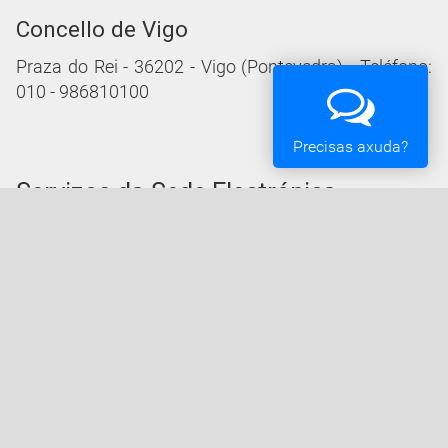
Concello de Vigo
Praza do Rei - 36202 - Vigo (Pontevedra) - Teléfono:
010 - 986810100
Precisas axuda?
Servizos da Sede Electrónica
Procedementos: Trámites e Impresos
Carpeta Cidadá
Taboleiro de Edictos e Anuncios
Ofertas de Emprego
Perfil de Contratante
Actas e acordos
Oficina Tributaria
Convocatorias e Subvencións