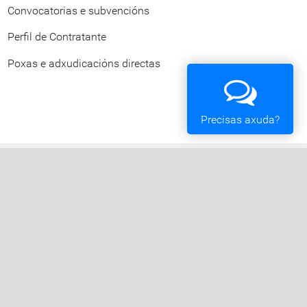
Convocatorias e subvencións
Perfil de Contratante
Poxas e adxudicacións directas
Precisas axuda?
Concello de Vigo
Praza do Rei - 36202 - Vigo (Pontevedra) - Teléfono:
010 - 986810100
Servizos da Sede Electrónica