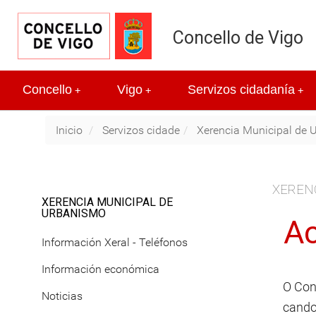
Concello de Vigo
Concello
Vigo
Servizos cidadanía
+
+
+
Inicio
Servizos cidade
Xerencia Municipal de 
XEREN
XERENCIA MUNICIPAL DE
URBANISMO
Ac
Información Xeral - Teléfonos
Información económica
O Con
Noticias
cando