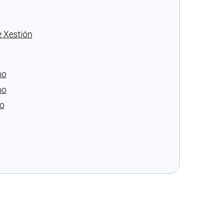
 Xestión
mo
mo
mo