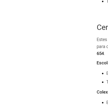
Cen
Estes
para 
654
.
Escol
Colex