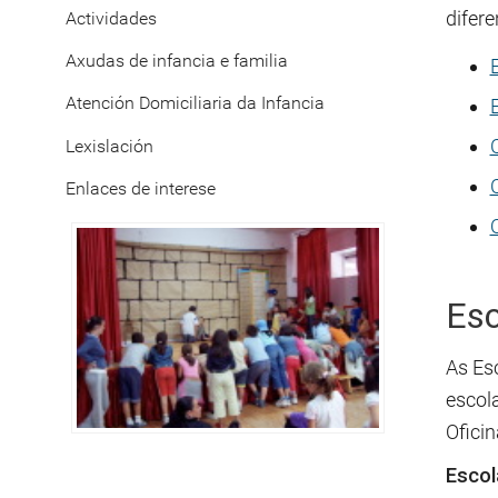
difere
Actividades
Axudas de infancia e familia
Atención Domiciliaria da Infancia
C
Lexislación
Enlaces de interese
Esc
As Es
escola
Ofici
Escol