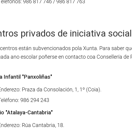
Teléfonos: 986 817 746 / 986 817 763
tros privados de iniciativa social
 centros están subvencionados pola Xunta. Para saber q
cada ano escolar poñerse en contacto coa Consellería de P
a Infantil "Panxoliñas"
Enderezo: Praza da Consolación, 1, 1º (Coia).
Teléfono: 986 294 243
io "Atalaya-Cantabria"
Enderezo: Rúa Cantabria, 18.