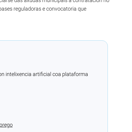
ciarse das axudas municipais á contratación no
 bases reguladoras e convocatoria que
intelixencia artificial coa plataforma
mprego