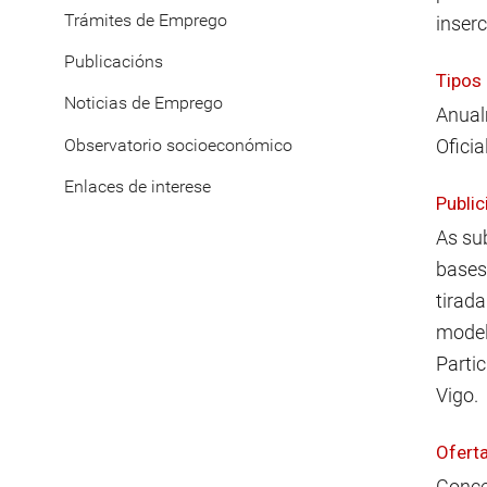
Trámites de Emprego
inserc
Publicacións
Tipos 
Noticias de Emprego
Anual
Observatorio socioeconómico
Oficia
Enlaces de interese
Public
As su
bases
tirad
model
Parti
Vigo.
Ofert
Conce