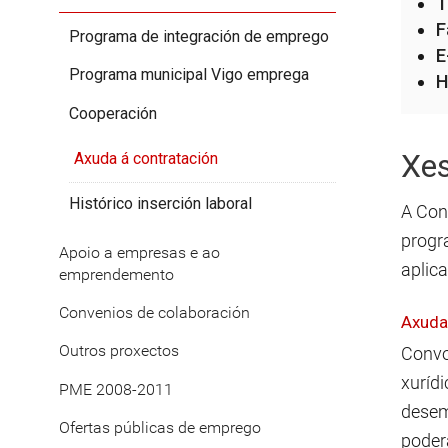
T
F
Programa de integración de emprego
E
Programa municipal Vigo emprega
H
Cooperación
Xes
Axuda á contratación
Histórico inserción laboral
A Con
progr
Apoio a empresas e ao
aplica
emprendemento
Convenios de colaboración
Axuda
Outros proxectos
Convo
xurídi
PME 2008-2011
desem
Ofertas públicas de emprego
poder