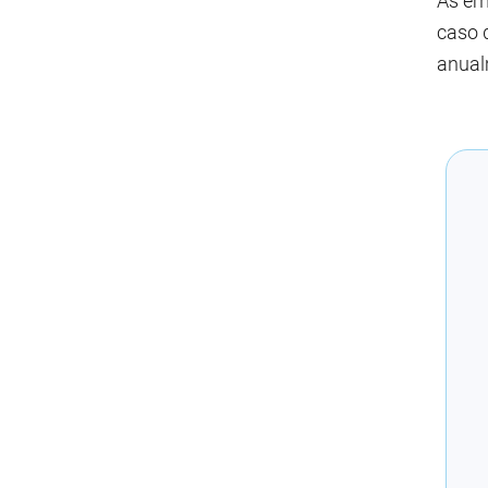
As em
caso 
anual