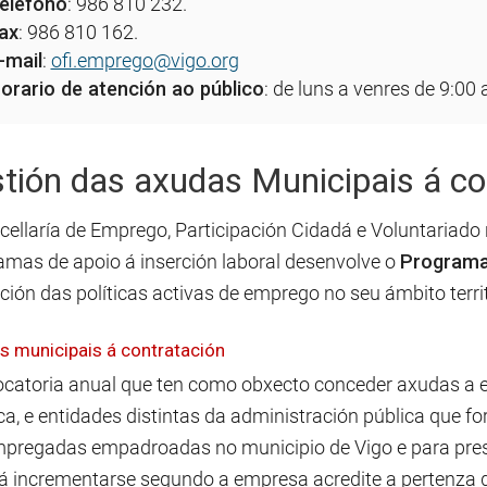
eléfono
: 986 810 232.
ax
: 986 810 162.
-mail
:
ofi.emprego@vigo.org
orario de atención ao público
: de luns a venres de 9:00 
tión das axudas Municipais á co
cellaría de Emprego, Participación Cidadá e Voluntariado
amas de apoio á inserción laboral desenvolve o
Programa 
ción das políticas activas de emprego no seu ámbito territ
s municipais á contratación
catoria anual que ten como obxecto conceder axudas a
ca, e entidades distintas da administración pública que f
pregadas empadroadas no municipio de Vigo e para presta
á incrementarse segundo a empresa acredite a pertenza da