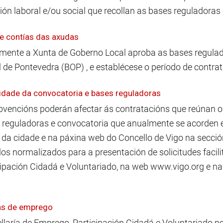
ión laboral e/ou social que recollan as bases reguladoras
e contías das axudas
mente a Xunta de Goberno Local aproba as bases regulado
l de Pontevedra (BOP) , e establécese o período de contrat
idade da convocatoria e bases reguladoras
bvencións poderán afectar ás contratacións que reúnan o
 reguladoras e convocatoria que anualmente se acorden e
a da cidade e na páxina web do Concello de Vigo na secci
os normalizados para a presentación de solicitudes facil
cipación Cidadá e Voluntariado, na web www.vigo.org e n
as de emprego
llaría de Emprego, Participación Cidadá e Voluntariado p