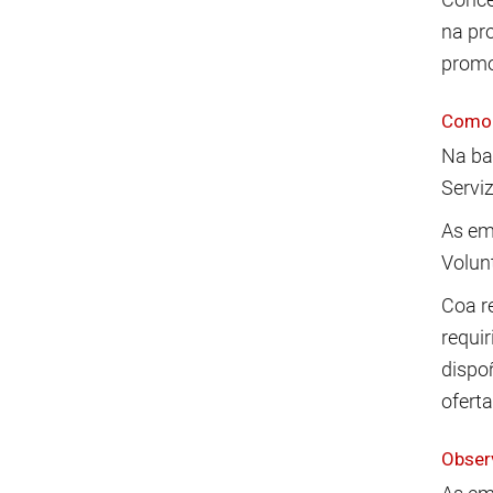
na pr
promo
Como 
Na ba
Servi
As em
Volun
Coa r
requi
dispoñ
oferta
Obser