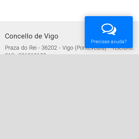
Concello de Vigo
Precisas axuda?
Praza do Rei - 36202 - Vigo (Pontevedra) - Teléfono:
010 - 986810100
Servizos da Sede Electrónica
Procedementos: Trámites e Impresos
Carpeta Cidadá
Taboleiro de Edictos e Anuncios
Ofertas de Emprego
Perfil de Contratante