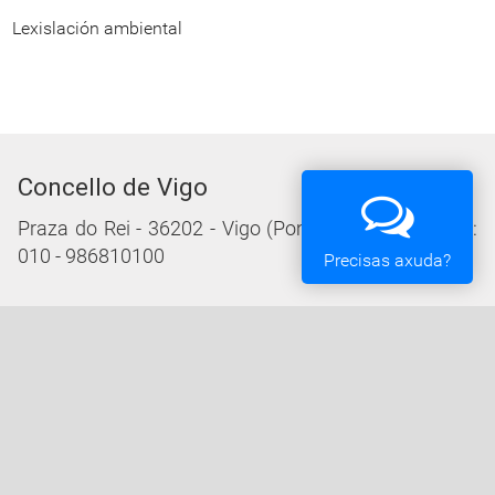
Lexislación ambiental
Concello de Vigo
Praza do Rei - 36202 - Vigo (Pontevedra) - Teléfono:
010 - 986810100
Precisas axuda?
Servizos da Sede Electrónica
Procedementos: Trámites e Impresos
Carpeta Cidadá
Taboleiro de Edictos e Anuncios