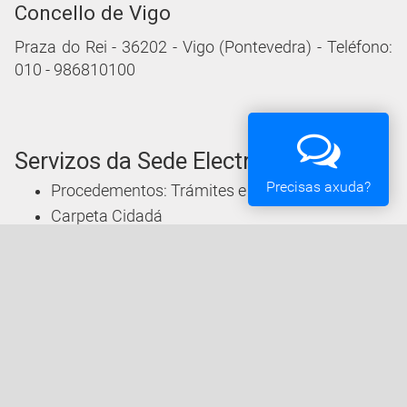
Concello de Vigo
Praza do Rei - 36202 - Vigo (Pontevedra) - Teléfono:
010 - 986810100
Servizos da Sede Electrónica
Precisas axuda?
Procedementos: Trámites e Impresos
Carpeta Cidadá
Taboleiro de Edictos e Anuncios
Ofertas de Emprego
Perfil de Contratante
Actas e acordos
Oficina Tributaria
Convocatorias e Subvencións