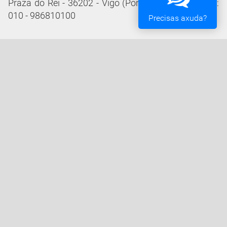
Praza do Rei - 36202 - Vigo (Pontevedra) - Teléfono:
010 - 986810100
Precisas axuda?
Servizos da Sede Electrónica
Procedementos: Trámites e Impresos
Carpeta Cidadá
Taboleiro de Edictos e Anuncios
Ofertas de Emprego
Perfil de Contratante
Actas e acordos
Oficina Tributaria
Convocatorias e Subvencións
Expedientes en Exposición Pública