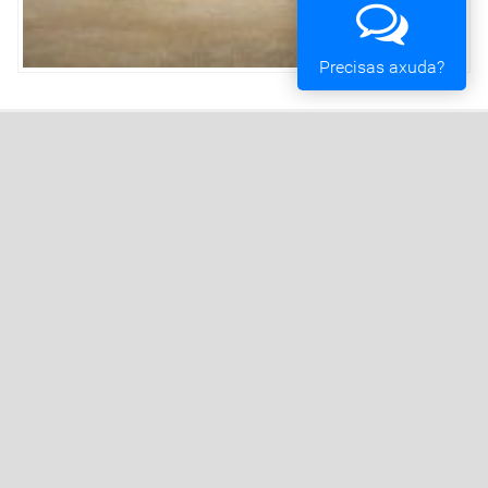
Precisas axuda?
Concello de Vigo
Praza do Rei - 36202 - Vigo (Pontevedra) - Teléfono:
010 - 986810100
Servizos da Sede Electrónica
Procedementos: Trámites e Impresos
Carpeta Cidadá
Taboleiro de Edictos e Anuncios
Ofertas de Emprego