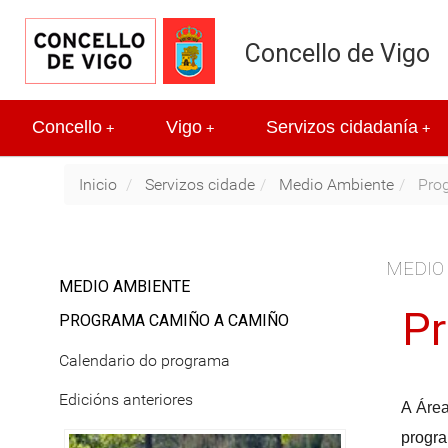
Concello de Vigo
Concello
Vigo
Servizos cidadanía
+
+
+
Inicio
Servizos cidade
Medio Ambiente
Pro
MEDIO
MEDIO AMBIENTE
P
PROGRAMA CAMIÑO A CAMIÑO
Calendario do programa
Edicións anteriores
A
Área
progra