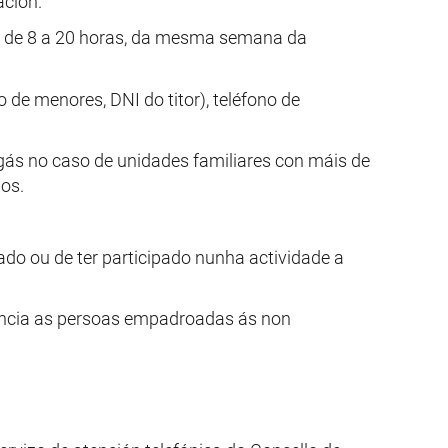
ación.
s, de 8 a 20 horas, da mesma semana da
de menores, DNI do titor), teléfono de
agás no caso de unidades familiares con máis de
dos.
do ou de ter participado nunha actividade a
rencia as persoas empadroadas ás non