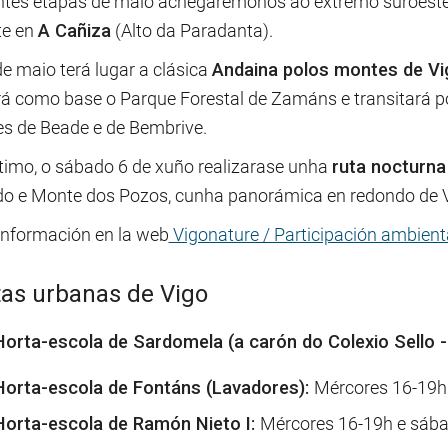
ntes etapas de maio achegarémonos ao extremo suroeste 
te en
A Cañiza
(Alto da Paradanta).
e maio terá lugar a clásica
Andaina polos montes de Vi
á como base o Parque Forestal de Zamáns e transitará p
s de Beade e de Bembrive.
ltimo, o sábado 6 de xuño realizarase unha
ruta nocturna
o e Monte dos Pozos, cunha panorámica en redondo de V
información en la web
Vigonature / Participación ambient
as urbanas de Vigo
Horta-escola de Sardomela (a carón do Colexio Sello -
Horta-escola de Fontáns (Lavadores):
Mércores 16-19h
Horta-escola de Ramón Nieto I:
Mércores 16-19h e sáb