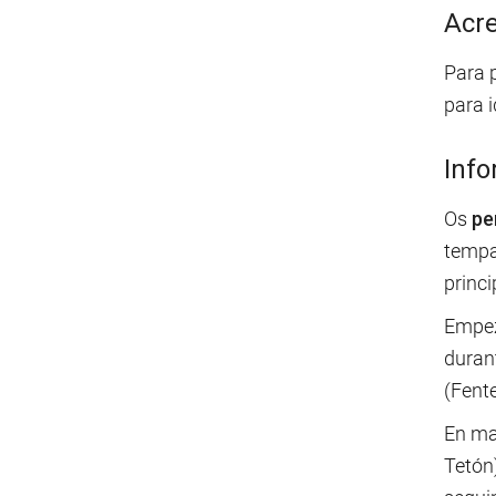
Acre
Para 
para 
Info
Os
pe
tempa
princ
Empez
durant
(Fente
En ma
Tetón