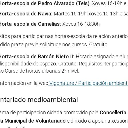
Horta-escola de Pedro Alvarado (Teis):
Xoves 16-19h e
Horta-escola de Navia:
Martes 16-19h, xoves 10-13h e 
Horta-escola de Camelias:
Xoves 16-18:30h
itos para participar nas hortas-escola da relación anterio
ido praza previa solicitude nos cursos. Gratuíto
Horta-escola de Ramón Nieto II:
Horario asignado a alu
dispoñibilidade do espazo. Gratuíto. Requisitos: ter partic
ao Curso de hortas urbanas 2º nivel.
información en la web
Vigonature / Participación ambient
ntariado medioambiental
ama de participación cidadá promovido pola
Concellería
na Municipal de Voluntariado
e dirixido a apoiar a xest