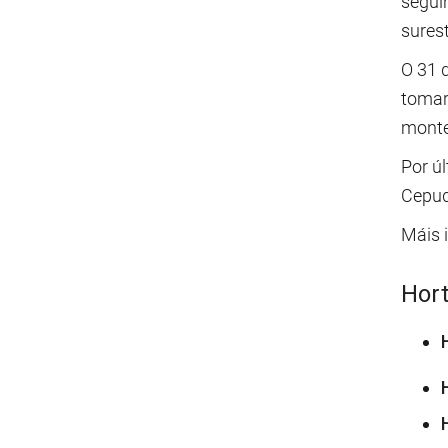
segui
sures
O 31 d
tomar
monte
Por ú
Cepud
Máis 
Hort