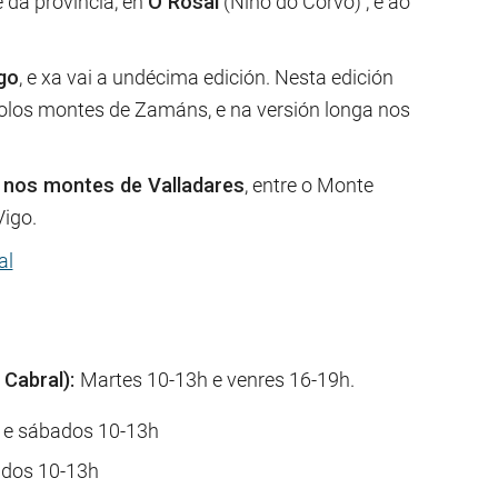
da provincia, en
O Rosal
(Niño do Corvo) , e ao
go
, e xa vai a undécima edición. Nesta edición
olos montes de Zamáns, e na versión longa nos
 nos montes de Valladares
, entre o Monte
igo.
al
 Cabral):
Martes 10-13h e venres 16-19h.
 e sábados 10-13h
ados 10-13h