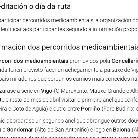
ditación o día da ruta
participar percorridos medioambientais, a organización p
identificar aos participantes segundo a información propo
rmación dos percorridos medioambientai
rcorridos medioambientais
promovidos pola
Conceller
da teñen previsto facer un achegamento á paisaxe de Vigo
ipais miradoiros que coroan os cumios máis coñecidos na
arase a serie en
Vigo
(O Maruxento, Maúxo Grande e Alto
e o resto do mes de abril visitar o primeiro anel que con
ira e Coto de Aguia) e outro entre
Porriño
(Faro Budiño) 
io abordarase un segundo anel que abrangue outros dous
) e
Gondomar
(Alto de San Antoniño) e logo en
Baiona
(A