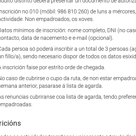
adulto distinto deberá presentar un documento de autoriz
Inscrición no 010 (móbil: 986 810 260) de luns a mércore
actividade. Non empadroados, os xoves.
Datos mínimos de inscrición: nome completo, DNI (no caso 
contacto, data de nacemento e e-mail (opcional).
Cada persoa só poderá inscribir a un total de 3 persoas (
un fillo/a), sendo necesario dispor de todos os datos esixi
A inscrición faise por estrito orde de chegada.
No caso de cubrirse o cupo da ruta, de non estar empadroa
semana anterior, pasarase á lista de agarda.
As renuncias cubriranse coa lista de agarda, tendo prefe
empadroadas.
ricións