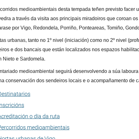
corridos medioambientais
desta tempada teñen previsto facer 
edra a través da visita aos principais miradoiros que coroan o
arase por Vigo, Redondela, Porriño, Ponteareas, Tomiño, Gond
tas urbanas
, tanto no 1º nivel (iniciación) como no 2º nivel (p
eiros e dos bancais que están localizados nos espazos habilit
 Nieto e Sardomela.
ntariado medioambiental
seguirá desenvolvendo a súa laboura e
a conservación dos sendeiros locais e o acompañamento de c
Destinatarios
Inscricións
Acreditación o día da ruta
Percorridos medioambientais
Hortas urbanas de Vigo