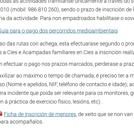
todas as actividades tramítanse unicamente a través do se
 010 (móbil: 986 810 260), sendo o prazo de inscrición d
a da actividade. Para non empadroados habilítase o xov
Guía para o pago dos percorridos medioambientais
so das rutas con achega, esta efectuarase segundo o pr
as a Cíes e Acampadas familiares en Cíes a inscrición rea
n efectuar o pago nos prazos marcados, perderase a praz
axilizar ao máximo o tempo de chamada, é preciso ter a m
so (Nome e apelidos, NIF, teléfono de contacto e idade); 
ra incidente que poida ser relevante para os monitores, g
n á práctica de exercicio físico, lesións, etc).
Ficha de inscrición de menores
, de xeito que se non van 
para acompañalos.