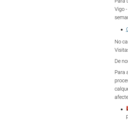
Para 
Vigo -
seman
No ca
Visit
De no
Para 
proce
calque
afecte