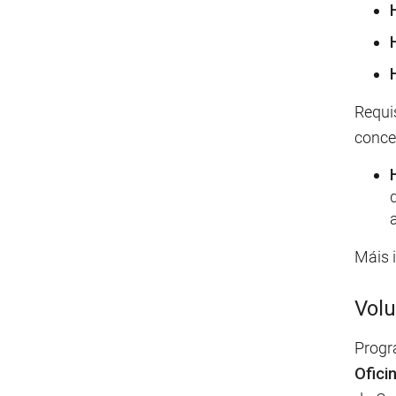
Requis
conced
Máis 
Volu
Progr
Ofici