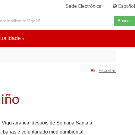
Sede Electrónica
|
Español
Buscar
tualidade
+
Escoitar
iño
e Vigo
arranca despois de Semana Santa a
urbanas e voluntariado medioambiental.