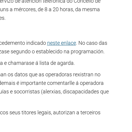
rvizo de atención telefónica do Concello de
e luns a mércores, de 8 a 20 horas, da mesma
es.
ocedemento indicado
neste enlace
. No caso das
lízase segundo o establecido na programación.
a e chamarase á lista de agarda.
an os datos que as operadoras rexistran no
ademais é importante comentarlle á operadora
uías e socorristas (alerxias, discapacidades que
cos seus titores legais, autorizan a terceiros