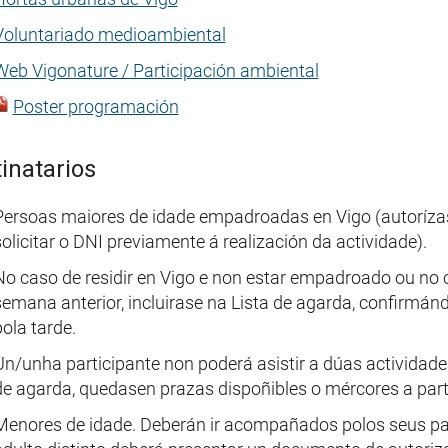
Voluntariado medioambiental
Web Vigonature / Participación ambiental
Poster programación
inatarios
Persoas maiores de idade empadroadas en Vigo (autorízas
solicitar o DNI previamente á realización da actividade).
No caso de residir en Vigo e non estar empadroado ou no c
semana anterior, incluirase na Lista de agarda, confirmá
pola tarde.
Un/unha participante non poderá asistir a dúas actividade
de agarda, quedasen prazas dispoñibles o mércores a part
Menores de idade. Deberán ir acompañados polos seus pais 