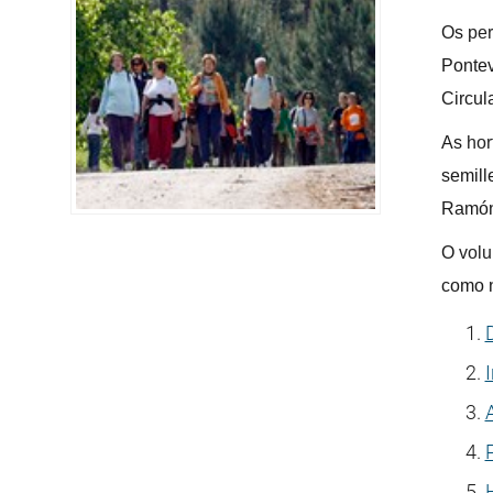
Os
per
Pontev
Circul
As
hor
semill
Ramón
O
volu
como n