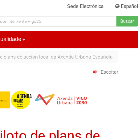
Sede Electrónica
|
Español
Buscar
tualidade
+
de plans de acción local da Axenda Urbana Española
Escoitar
loto de plans de