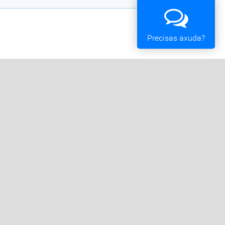
Precisas axuda?
Oficina Tributaria
Convocatorias e Subvencións
Expedientes en Exposición Pública