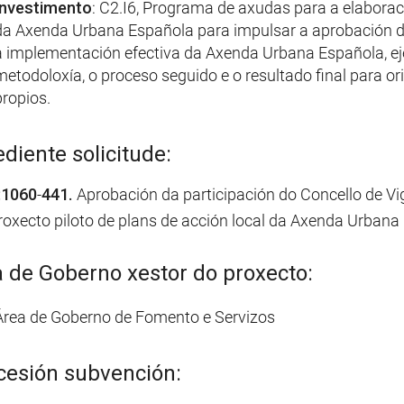
Investimento
: C2.I6, Programa de axudas para a elaboraci
da Axenda Urbana Española para impulsar a aprobación de 
a implementación efectiva da Axenda Urbana Española, eje
metodoloxía, o proceso seguido e o resultado final para ori
propios.
diente solicitude:
:1060
-
441.
Aprobación da participación do Concello de V
roxecto piloto de plans de acción local da Axenda Urban
 de Goberno xestor do proxecto:
Área de Goberno de Fomento e Servizos
esión subvención: