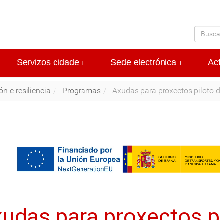
Servizos cidade
Sede electrónica
Ac
+
+
n e resiliencia
Programas
Axudas para proxectos piloto 
udas para proxectos pi