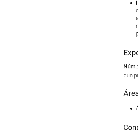
Expe
Núm.
dun p
Área
Conc