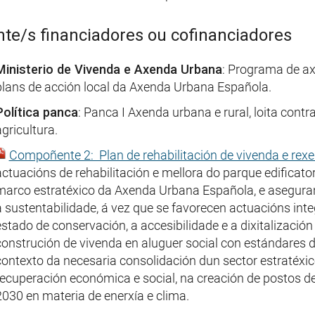
te/s financiadores ou cofinanciadores
Ministerio de Vivenda e Axenda Urbana
: Programa de ax
plans de acción local da Axenda Urbana Española.
Política panca
: Panca I Axenda urbana e rural, loita co
gricultura.
Compoñente 2: Plan de rehabilitación de vivenda e rex
actuacións de rehabilitación e mellora do parque edificato
marco estratéxico da Axenda Urbana Española, e asegura
a sustentabilidade, á vez que se favorecen actuacións inte
estado de conservación, a accesibilidade e a dixitalizació
construción de vivenda en aluguer social con estándares d
contexto da necesaria consolidación dun sector estratéxico 
recuperación económica e social, na creación de postos d
2030 en materia de enerxía e clima.