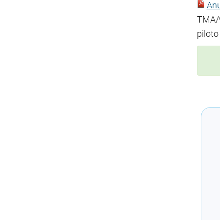
Anu
TMA/9
pilot