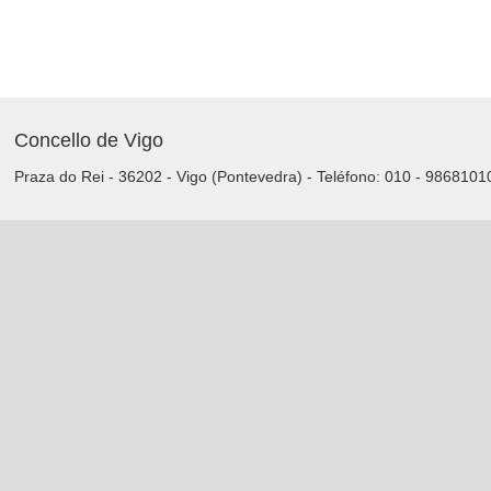
Concello de Vigo
Praza do Rei - 36202 - Vigo (Pontevedra) - Teléfono: 010 - 9868101
Servizos da Sede Electrónica
Procedementos: Trámites e Impresos
Carpeta Cidadá
Taboleiro de Edictos e Anuncios
Sede Electrónica
Acceda á Sede Electrónica do Concello de Vigo