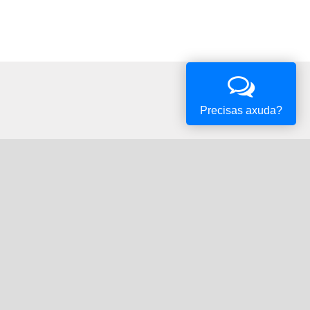
Precisas axuda?
Oficina Tributaria
Convocatorias e Subvencións
Expedientes en Exposición Pública
Verificación de documentos
Comprobe a validez dos documentos emitidos polo Concello de