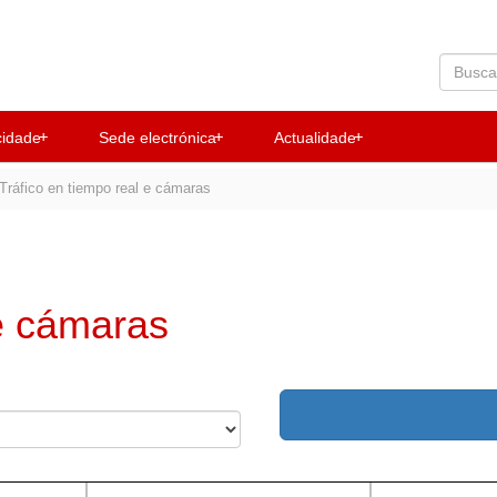
+
+
+
cidade
Sede electrónica
Actualidade
Tráfico en tiempo real e cámaras
 e cámaras