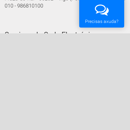
010 - 986810100
Precisas axuda?
Servizos da Sede Electrónica
Procedementos: Trámites e Impresos
Carpeta Cidadá
Taboleiro de Edictos e Anuncios
Ofertas de Emprego
Perfil de Contratante
Actas e acordos
Oficina Tributaria
Convocatorias e Subvencións
Expedientes en Exposición Pública