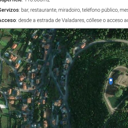
Servizos
: bar, restaurante, miradoiro, teléfono público, 
Acceso
: desde a estrada de Valadares, cóllese o acceso a