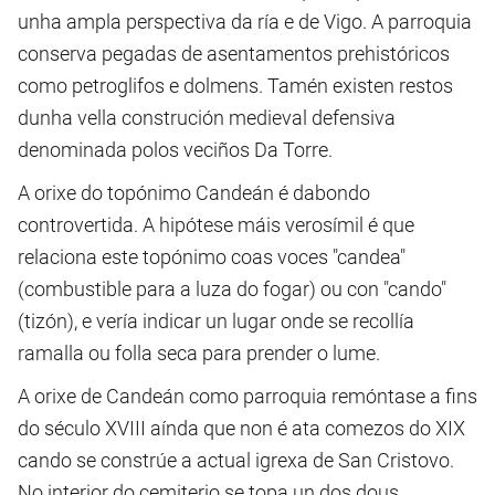
unha ampla perspectiva da ría e de Vigo. A parroquia
conserva pegadas de asentamentos prehistóricos
como petroglifos e dolmens. Tamén existen restos
dunha vella construción medieval defensiva
denominada polos veciños Da Torre.
A orixe do topónimo Candeán é dabondo
controvertida. A hipótese máis verosímil é que
relaciona este topónimo coas voces "candea"
(combustible para a luza do fogar) ou con "cando"
(tizón), e vería indicar un lugar onde se recollía
ramalla ou folla seca para prender o lume.
A orixe de Candeán como parroquia remóntase a fins
do século XVIII aínda que non é ata comezos do XIX
cando se constrúe a actual igrexa de San Cristovo.
No interior do cemiterio se topa un dos dous