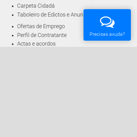
Carpeta Cidadá
Taboleiro de Edictos e Anuncios
Ofertas de Emprego
Precisas axuda?
Perfil de Contratante
Actas e acordos
Oficina Tributaria
Convocatorias e Subvencións
Expedientes en Exposición Pública
Sede Electrónica
Acceda á Sede Electrónica do Concello de Vigo
Como vai a miña xestión?
Consulte o estado das súas solicitudes