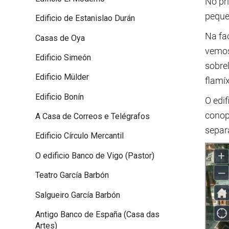
No pr
peque
Edificio de Estanislao Durán
Na fa
Casas de Oya
vemos
Edificio Simeón
sobrel
Edificio Mülder
flamíx
Edificio Bonín
O edi
conop
A Casa de Correos e Telégrafos
separ
Edificio Círculo Mercantil
O edificio Banco de Vigo (Pastor)
Teatro García Barbón
Salgueiro García Barbón
Antigo Banco de España (Casa das
Artes)