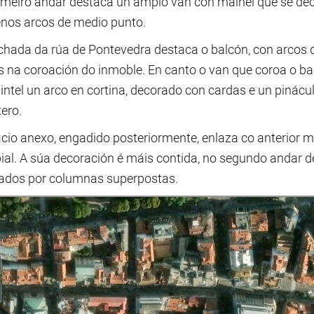
imeiro andar destaca un amplo van con mainel que se dec
nos arcos de medio punto.
chada da rúa de Pontevedra destaca o balcón, con arcos
 na coroación do inmoble. En canto o van que coroa o bal
intel un arco en cortina, decorado con cardas e un pinácu
ero.
ficio anexo, engadido posteriormente, enlaza co anterior 
ial. A súa decoración é máis contida, no segundo andar de
ados por columnas superpostas.