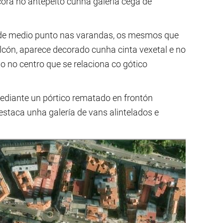
ora no antepeito cunha galería cega de
 de medio punto nas varandas, os mesmos que
cón, aparece decorado cunha cinta vexetal e no
lo no centro que se relaciona co gótico
mediante un pórtico rematado en frontón
staca unha galería de vans alintelados e