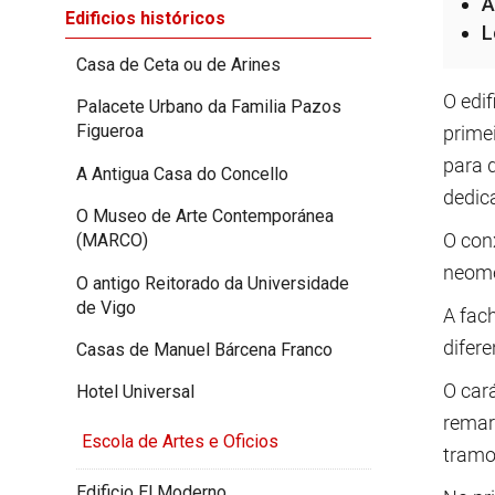
A
Edificios históricos
L
Casa de Ceta ou de Arines
O edif
Palacete Urbano da Familia Pazos
Figueroa
primei
para d
A Antigua Casa do Concello
dedic
O Museo de Arte Contemporánea
O con
(MARCO)
neome
O antigo Reitorado da Universidade
de Vigo
A fac
difer
Casas de Manuel Bárcena Franco
O car
Hotel Universal
remar
Escola de Artes e Oficios
tramo
Edificio El Moderno