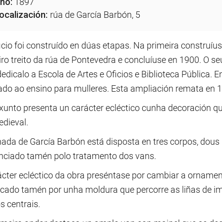
no:
1897
ocalización:
rúa de García Barbón, 5
icio foi construído en dúas etapas. Na primeira construíu
ro treito da rúa de Pontevedra e concluíuse en 1900. O se
edicalo a Escola de Artes e Oficios e Biblioteca Pública.
ado ao ensino para mulleres. Esta ampliación remata en 
xunto presenta un carácter ecléctico cunha decoración qu
dieval.
hada de García Barbón está disposta en tres corpos, dous
enciado tamén polo tratamento dos vans.
ácter ecléctico da obra preséntase por cambiar a ornament
cado tamén por unha moldura que percorre as liñas de i
s centrais.