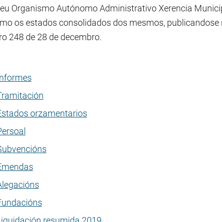
seu Organismo Autónomo Administrativo Xerencia Municip
omo os estados consolidados dos mesmos, publicandose no
o 248 de 28 de decembro.
Informes
Tramitación
Estados orzamentarios
Persoal
Subvencións
Emendas
Alegacións
Fundacións
Liquidación resumida 2019