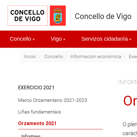
Concello de Vigo
Concello
Vigo
Servizos cidadanía
+
+
+
Inicio
Concello
Información económica
Exe
INFOR
EXERCICIO 2021
O
Marco Orzamentario 2021-2023
Liñas fundamentais
Orzamento 2021
O ple
caráct
Informes