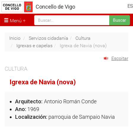
ES
Concello de Vigo
Menú
Buscar
Inicio
Servizos cidadanía
Cultura
Igrexas e capelas
Igrexa de Navia (nova)
Escoitar
CULTURA
Igrexa de Navia (nova)
Arquitecto:
Antonio Román Conde
Ano:
1969
Localización:
parroquia de Sampaio Navia