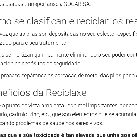
las usadas transpórtanse a SOGARISA.
o se clasifican e reciclan os re
ez que as pilas son depositadas no seu colector específic
izado para o seu tratamento.
las se inertizan químicamente eliminando o seu poder con
zación en depósitos de seguridade..
proceso sepáranse as carcasas de metal das pilas par a s
eficios da Reciclaxe
 o punto de vista ambiental, son moi importantes, por co
io, cadmio, zinc, etc., que son elementos que se acumula
cando problemas de saúde nos seres vivos.
as que a súa toxicidade é tan elevada que unha soa p