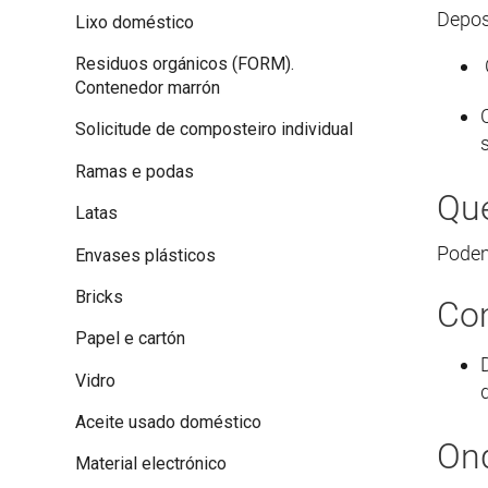
Depos
Lixo doméstico
Residuos orgánicos (FORM).
Contenedor marrón
Solicitude de composteiro individual
s
Ramas e podas
Que
Latas
Podemo
Envases plásticos
Bricks
Com
Papel e cartón
Vidro
Aceite usado doméstico
Ond
Material electrónico