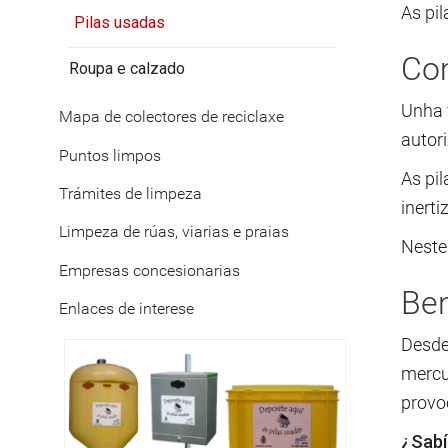
As pi
Pilas usadas
Com
Roupa e calzado
Unha v
Mapa de colectores de reciclaxe
autor
Puntos limpos
As pi
Trámites de limpeza
inerti
Limpeza de rúas, viarias e praias
Neste 
Empresas concesionarias
Ben
Enlaces de interese
Desde
mercur
provo
¿Sabí