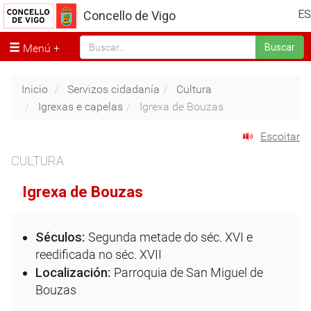
ES
Concello de Vigo
Menú
Buscar
Inicio
Servizos cidadanía
Cultura
Igrexas e capelas
Igrexa de Bouzas
Escoitar
CULTURA
Igrexa de Bouzas
Séculos:
Segunda metade do séc. XVI e
reedificada no séc. XVII
Localización:
Parroquia de San Miguel de
Bouzas