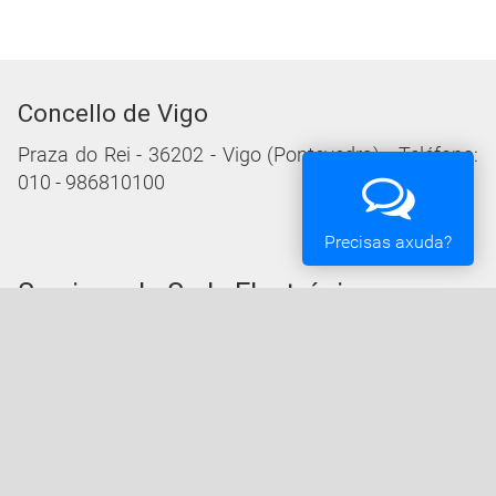
Concello de Vigo
Praza do Rei - 36202 - Vigo (Pontevedra) - Teléfono:
010 - 986810100
Precisas axuda?
Servizos da Sede Electrónica
Procedementos: Trámites e Impresos
Carpeta Cidadá
Taboleiro de Edictos e Anuncios
Ofertas de Emprego
Perfil de Contratante