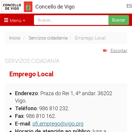
ES
Concello de Vigo
Menú
Buscar
Inicio
Servizos cidadanía
Emprego Local
Escoitar
SERVIZOS CIDADANÍA
Emprego Local
Enderezo
: Praza do Rei 1, 4º andar. 36202
Vigo.
Teléfono
: 986 810 232.
Fax
: 986 810 162.
E-mail
:
ofi.emprego@vigo.org
Horario de atención ao público
: luns a