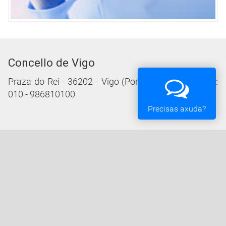
Concello de Vigo
Praza do Rei - 36202 - Vigo (Pontevedra) - Teléfono:
010 - 986810100
Precisas axuda?
Servizos da Sede Electrónica
Procedementos: Trámites e Impresos
Carpeta Cidadá
Taboleiro de Edictos e Anuncios
Ofertas de Emprego
Perfil de Contratante