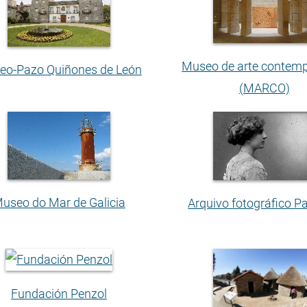
Museo de arte contem
eo-Pazo Quiñones de León
(MARCO)
useo do Mar de Galicia
Arquivo fotográfico P
Fundación Penzol