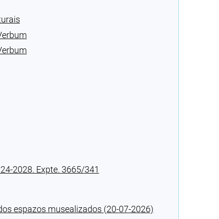
turais
 Verbum
 Verbum
024-2028. Expte. 3665/341
n dos espazos musealizados (20-07-2026)