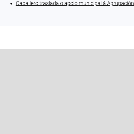
Caballero traslada o apoio municipal á Agrupación
Cargando recomendacións
10 - 986810100