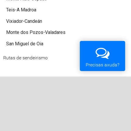
Teis-A Madroa
Vixiador-Candeán
Monte dos Pozos-Valadares
San Miguel de Oia
Rutas de sendeirismo
Precisas axuda?
Concello de Vigo
Praza do Rei - 36202 - Vigo (Pontevedra) - Teléfono:
010 - 986810100