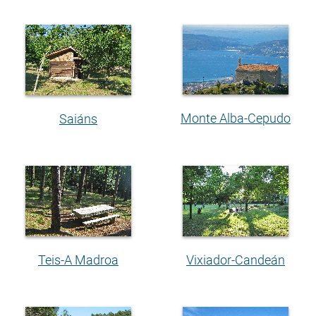
Monte Alba-Cepudo
Saiáns
Teis-A Madroa
Vixiador-Candeán