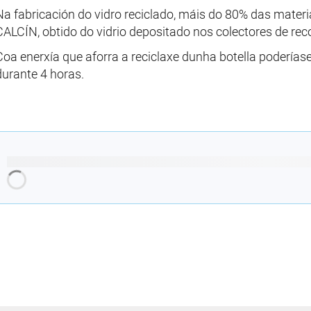
Na fabricación do vidro reciclado, máis do 80% das materi
CALCÍN, obtido do vidrio depositado nos colectores de recol
Coa enerxía que aforra a reciclaxe dunha botella podería
durante 4 horas.
Cargando recomendacións