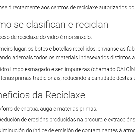
nse directamente aos centros de reciclaxe autorizados po
o se clasifican e reciclan
eso de reciclaxe do vidro é moi sinxelo.
meiro lugar, os botes e botellas recollidos, envíanse ás f
ndo ademais todos os materiais indesexados distintos ao v
vidro limpo esmagado e sen impurezas (chamado CALCÍN) 
terias primas tradicionais, reducindo a cantidade destas 
eficios da Reciclaxe
Aforro de enerxía, auga e materias primas.
Redución de erosións producidas na procura e extraccións
Diminución do índice de emisión de contaminantes á atmos