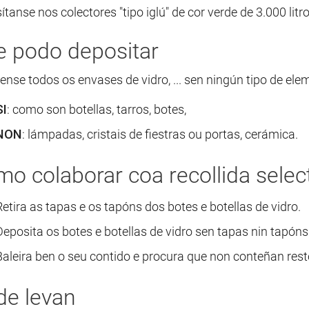
tanse nos colectores "tipo iglú" de cor verde de 3.000 litro
 podo depositar
ense todos os envases de vidro, ... sen ningún tipo de elem
SI
: como son botellas, tarros, botes,
NON
: lámpadas, cristais de fiestras ou portas, cerámica.
o colaborar coa recollida selec
Retira as tapas e os tapóns dos botes e botellas de vidro.
Deposita os botes e botellas de vidro sen tapas nin tapóns
Baleira ben o seu contido e procura que non conteñan rest
e levan