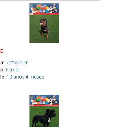
OE
a:
Rottweiler
o:
Femia
de:
10 anos 4 meses