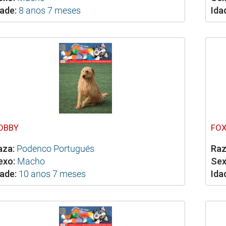
ade:
8 anos 7 meses
Ida
OBBY
FO
aza:
Podenco Portugués
Raz
exo:
Macho
Sex
ade:
10 anos 7 meses
Ida