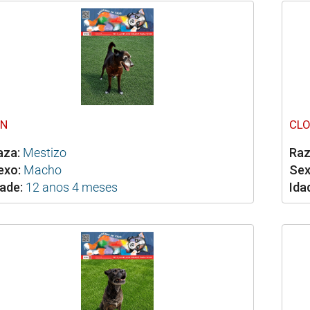
IN
CL
aza:
Mestizo
Raz
exo:
Macho
Sex
ade:
12 anos 4 meses
Ida