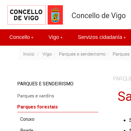
Concello de Vigo
Concello
Vigo
Servizos cidadanía
+
+
+
Inicio
Vigo
Parques e sendeirismo
Parques 
PARQU
PARQUES E SENDEIRISMO
Sa
Parques e xardíns
Parques forestais
Coruxo
Beade