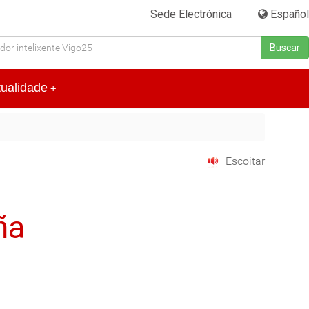
Sede Electrónica
|
Español
Buscar
tualidade
+
Escoitar
ña