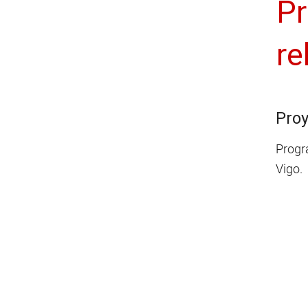
Pr
re
Proy
Progra
Vigo.