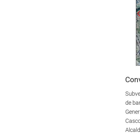
Conv
Subven
de bar
Gener
Casco 
Alcal