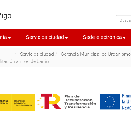
Vigo
nía
Servicios ciudad
Sede electrónica
+
+
+
Servicios ciudad
Gerencia Municipal de Urbanismo
tación a nivel de barrio