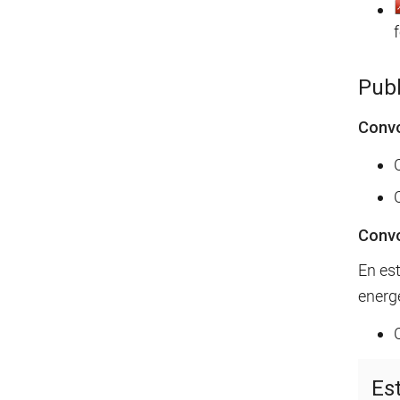
Publ
Convo
Convo
En est
energé
Es