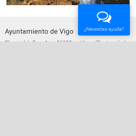
¿Necesitas ayuda?
Ayuntamiento de Vigo
Plaza del Rey 1 - 36202 - Vigo (Pontevedra) -
Teléfono: 010 - 986810100
Servicios de la Sede Electrónica
Procedementos: Trámites e Impresos
Carpeta Ciudadana
Tablón de Edictos y Anuncios
Ofertas de Empleo
Perfil de Contratante