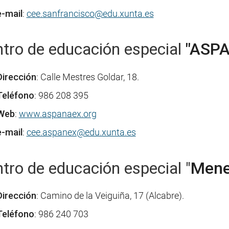
e-mail
:
cee.sanfrancisco@edu.xunta.es
tro de educación especial
"ASP
Dirección
: Calle Mestres Goldar, 18.
Teléfono
: 986 208 395
Web
:
www.aspanaex.org
e-mail
:
cee.aspanex@edu.xunta.es
tro de educación especial "
Mene
Dirección
: Camino de la Veiguiña, 17 (Alcabre).
Teléfono
: 986 240 703