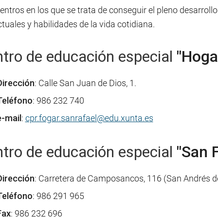
ntros en los que se trata de conseguir el pleno desarrol
ctuales y habilidades de la vida cotidiana.
tro de educación especial
"Hogar
Dirección
: Calle San Juan de Dios, 1.
Teléfono
: 986 232 740
e-mail
:
cpr.fogar.sanrafael@edu.xunta.es
tro de educación especial
"San 
Dirección
: Carretera de Camposancos, 116 (San Andrés 
Teléfono
: 986 291 965
Fax
: 986 232 696