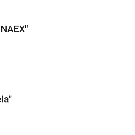
ANAEX"
la"