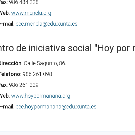
Fax
: 986 484 228
Web
:
www.menela.org
e-mail
:
cee.menela@edu.xunta.es
tro de iniciativa social "Hoy po
Dirección
: Calle Sagunto, 86.
Teléfono
: 986 261 098
Fax
: 986 261 229
Web
:
www.hoypormanana.org
e-mail
:
cee.hoypormanana@edu.xunta.es