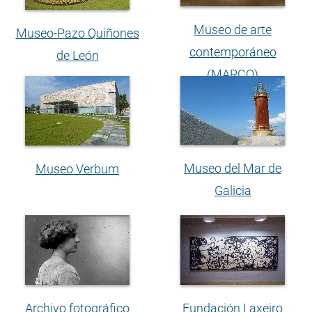
Museo de arte
Museo-Pazo Quiñones
contemporáneo
de León
(MARCO)
Museo del Mar de
Museo Verbum
Galicia
Archivo fotográfico
Fundación Laxeiro