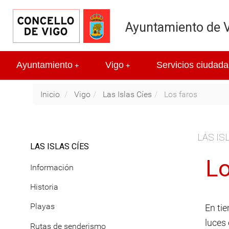
Ayuntamiento de 
Ayuntamiento
Vigo
Servicios ciudada
+
+
Inicio
Vigo
Las Islas Cíes
Los faros
LAS IS
LAS ISLAS CÍES
Lo
Información
Historia
Playas
En tie
luces 
Rutas de senderismo