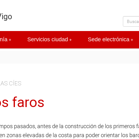
Vigo
nía
Servicios ciudad
Sede electrónica
+
+
+
LAS CÍES
s faros
mpos pasados, antes de la construcción de los primeros f
en zonas elevadas de la costa para poder orientar los bar