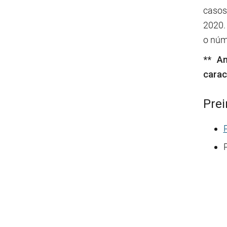
casos
2020.
o núm
** An
carac
Prei