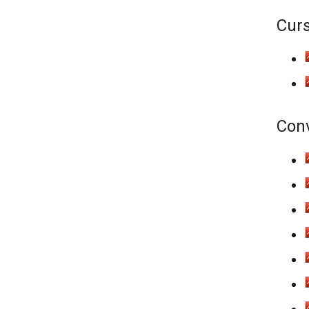
Cur
Conv