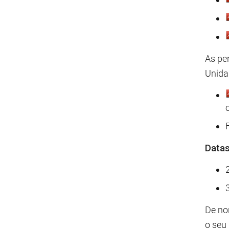
As pe
Unida
Datas
De no
o seu 