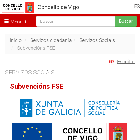
ES
Concello de Vigo
Menú
Buscar
Inicio
Servizos cidadanía
Servizos Sociais
Subvencións FSE
Escoitar
SERVIZOS SOCIAIS
Subvencións FSE