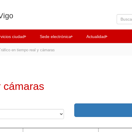
Vigo
+
+
+
vicios ciudad
Sede electrónica
Actualidad
ráfico en tiempo real y cámaras
 y cámaras