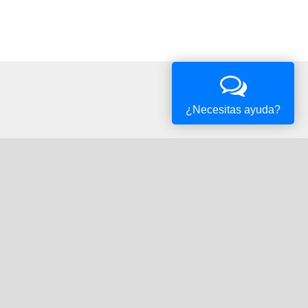
¿Necesitas ayuda?
Oficina Tributaria
Convocatorias y Subvenciones
Expedientes en Exposición Pública
Verificación de documentos
Compruebe la validez de los documentos emitidos por el