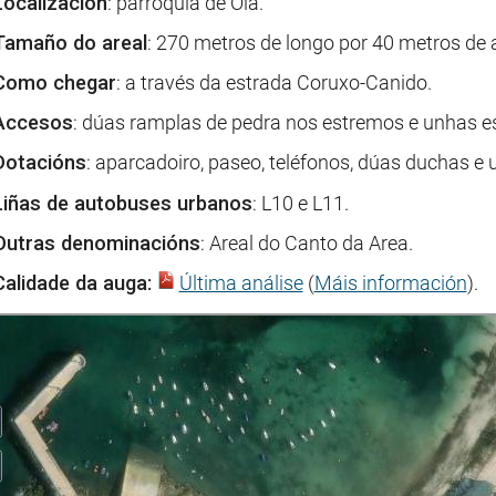
Localización
: parroquia de Oia.
Tamaño do areal
: 270 metros de longo por 40 metros de 
Como chegar
: a través da estrada Coruxo-Canido.
Accesos
: dúas ramplas de pedra nos estremos e unhas es
Dotacións
: aparcadoiro, paseo, teléfonos, dúas duchas e 
Liñas de autobuses urbanos
: L10 e L11.
Outras denominacións
: Areal do Canto da Area.
Calidade da auga:
Última análise
(
Máis información
).