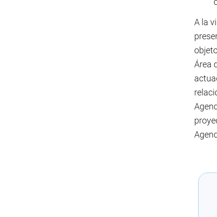
A la v
prese
objeto
Área 
actua
relaci
Agend
proyec
Agend