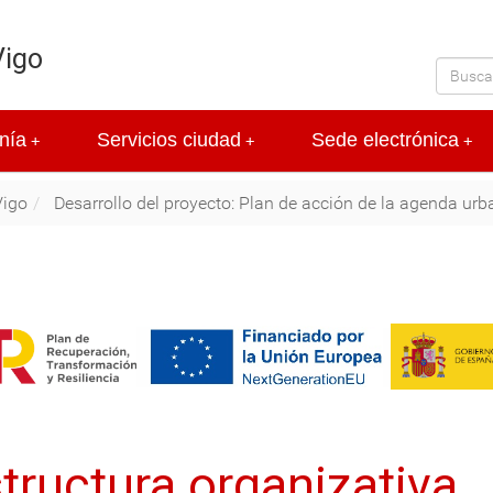
Vigo
nía
Servicios ciudad
Sede electrónica
+
+
+
Vigo
Desarrollo del proyecto: Plan de acción de la agenda ur
tructura organizativa