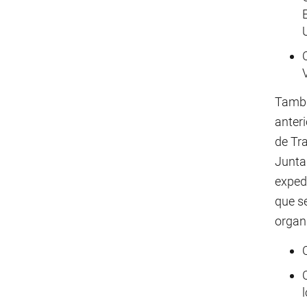
Tambié
anter
de Tr
Junta 
exped
que se
organ