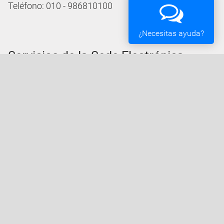
Teléfono: 010 - 986810100
¿Necesitas ayuda?
Servicios de la Sede Electrónica
Procedementos: Trámites e Impresos
Carpeta Ciudadana
Tablón de Edictos y Anuncios
Ofertas de Empleo
Perfil de Contratante
Actas y acuerdos
Oficina Tributaria
Convocatorias y Subvenciones
Expedientes en Exposición Pública