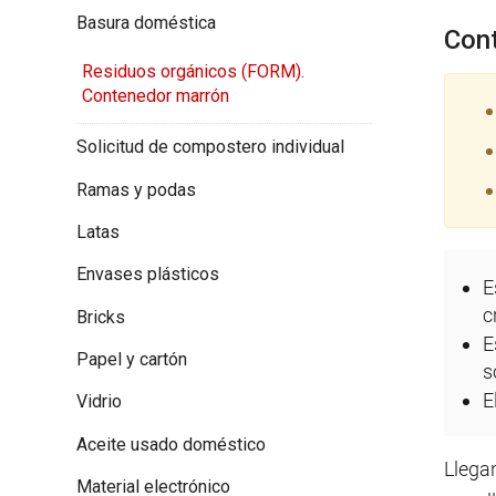
Basura doméstica
Cont
Residuos orgánicos (FORM).
Contenedor marrón
Solicitud de compostero individual
Ramas y podas
Latas
Envases plásticos
E
c
Bricks
E
Papel y cartón
s
E
Vidrio
Aceite usado doméstico
Llega
Material electrónico