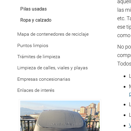
aquel
Pilas usadas
las m
etc. 
Ropa y calzado
ese ti
Mapa de contenedores de reciclaje
como p
Puntos limpios
No pod
compr
Trámites de limpieza
Todos 
Limpieza de calles, viales y playas
Empresas concesionarias
Enlaces de interés
L