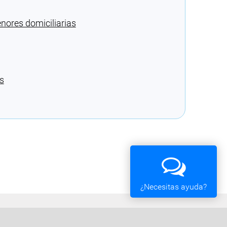
nores domiciliarias
s
¿Necesitas ayuda?