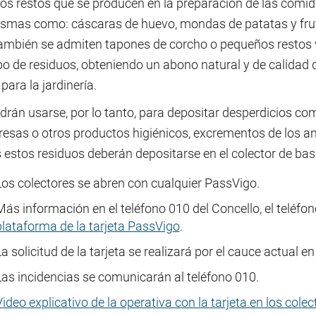
los restos que se producen en la preparación de las comid
ismas como: cáscaras de huevo, mondas de patatas y frutas
También se admiten tapones de corcho o pequeños restos v
po de residuos, obteniendo un abono natural y de calidad q
ara la jardinería.
rán usarse, por lo tanto, para depositar desperdicios como 
esas o otros productos higiénicos, excrementos de los a
estos residuos deberán depositarse en el colector de basu
Los colectores se abren con cualquier PassVigo.
Más información en el teléfono 010 del Concello, el teléfo
plataforma de la tarjeta PassVigo
.
a solicitud de la tarjeta se realizará por el cauce actual en
Las incidencias se comunicarán al teléfono 010.
Video explicativo de la operativa con la tarjeta en los cole