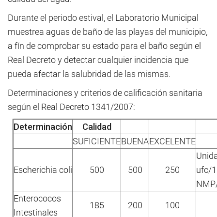
Durante el periodo estival, el Laboratorio Municipal
muestrea aguas de baño de las playas del municipio,
a fín de comprobar su estado para el baño según el
Real Decreto y detectar cualquier incidencia que
pueda afectar la salubridad de las mismas.
Determinaciones y criterios de calificación sanitaria
según el Real Decreto 1341/2007:
Determinación
Calidad
SUFICIENTE
BUENA
EXCELENTE
Unid
Escherichia coli
500
500
250
ufc/
NMP/
Enterococos
185
200
100
Intestinales