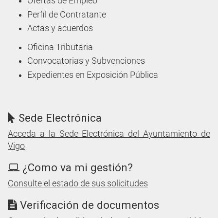
Una muralla de alma medieval y cuerpo moderno
Antes de las murallas la villa ya se defendía desde el
cabo de A Laxe
Con la Reconquista Vigo se liberó de la ocupación
francesa
Vigo construye las murallas a pesar de las dificultades
El Berbés, construído sobre una playa, quedará fuera de
las murallas
Las murallas se derriban cuando pierden utilidad y
sentido
Ruta botánica del jardín del Pazo Quiñones de León
Urban
Noticias de Patrimonio Histórico