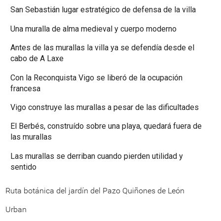
Rutas:
Arqueología e historia > Muralla de
Vigo
Arquitectura > Vigo Antiguo
Documentos:
Normas Urbanísticas de Vigo
Últimas noticias:
Vigo inviste 1 millón de euros na
reparación de varios muros na
cidade (20-07-2026)
Quince novos murais artísticos
enchen as rúas de Vigo (17-07-
2026)