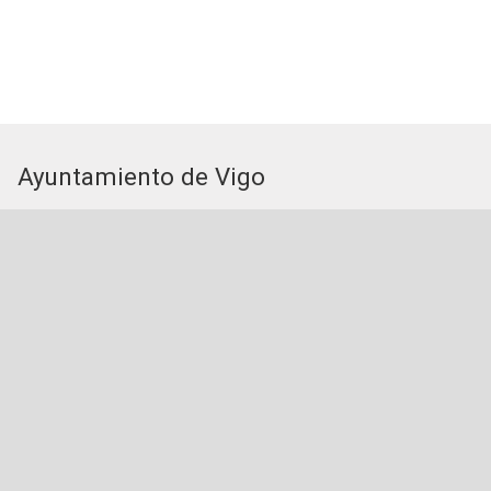
Ayuntamiento de Vigo
Plaza del Rey 1 - 36202 - Vigo (Pontevedra) - Teléfono:
Servicios de la Sede Electrónica
Procedementos: Trámites e Impresos
Carpeta Ciudadana
Tablón de Edictos y Anuncios