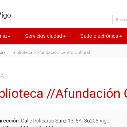
Vigo
nía
Servicios ciudad
Sede electrónica
+
+
+
cas
Biblioteca //Afundación Centro Cultural
RA
blioteca //Afundación 
irección:
Calle Policarpo Sánz 13; 5º. 36205 Vigo